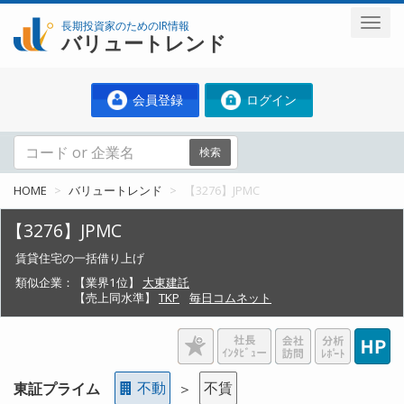
長期投資家のためのIR情報
バリュートレンド
会員登録
ログイン
検索
HOME
バリュートレンド
【3276】JPMC
【3276】JPMC
賃貸住宅の一括借り上げ
類似企業：
【業界1位】
大東建託
【売上同水準】
TKP
毎日コムネット
不動
不賃
東証プライム
＞