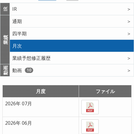
IR
＞
IR
通期
＞
四半期
＞
業績
月次
業績予想修正履歴
＞
動画
動画
＞
10
月度
ファイル
2026年 07月
2026年 06月