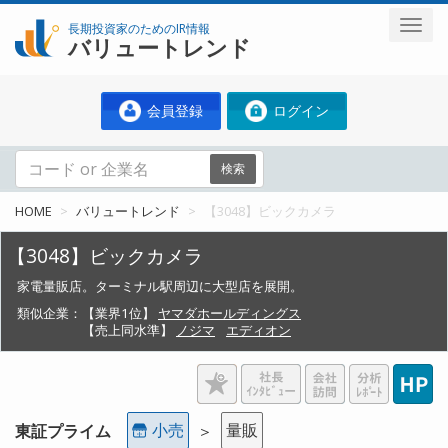
長期投資家のためのIR情報
バリュートレンド
会員登録
ログイン
検索
HOME
バリュートレンド
【3048】ビックカメラ
【3048】ビックカメラ
家電量販店。ターミナル駅周辺に大型店を展開。
類似企業：
【業界1位】
ヤマダホールディングス
【売上同水準】
ノジマ
エディオン
小売
量販
東証プライム
＞