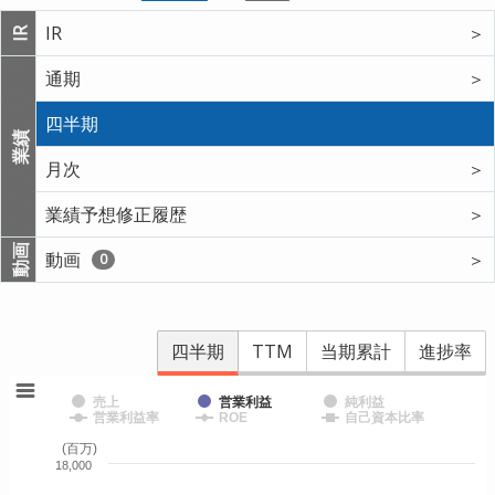
IR
＞
IR
通期
＞
四半期
業績
月次
＞
業績予想修正履歴
＞
動画
動画
＞
0
四半期
TTM
当期累計
進捗率
売上
営業利益
純利益
営業利益率
ROE
自己資本比率
(百万)
18,000