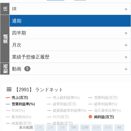
IR
＞
IR
通期
四半期
＞
業績
月次
＞
業績予想修正履歴
＞
動画
動画
＞
5
【2991】 ランドネット
売上(百万)
売上総利益率(%)
営業利益(百万)
営業利益率(%)
経常利益(百万)
経常利益率(%)
ROE(%)
総資産経常利益率(%)
自己資本比率(%)
配当性向(%)
FCF(百万)
純利益(百万)
純資産(百万)
総資産(百万)
表示範囲
1年
2年
3年
5年
10年
20年
30年
All