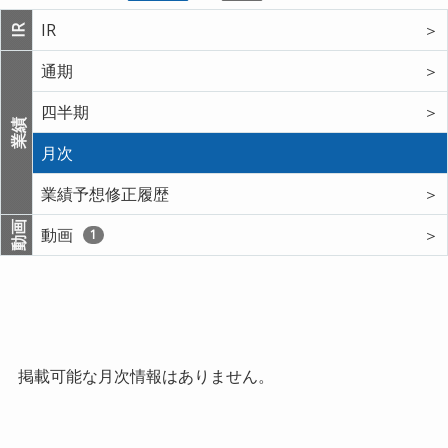
IR
＞
IR
通期
＞
四半期
＞
業績
月次
業績予想修正履歴
＞
動画
動画
＞
1
掲載可能な月次情報はありません。