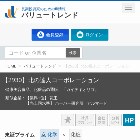
長期投資家のためのIR情報
バリュートレンド
会員登録
ログイン
検索
HOME
バリュートレンド
【2930】北の達人コーポレーション
【2930】北の達人コーポレーション
健康美容食品、化粧品の通販。『カイテキオリゴ』
類似企業：
【業界1位】
花王
【売上同水準】
ハーバー研究所
アルマード
化学
化粧
東証プライム
＞