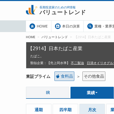
長期投資家のためのIR情報
バリュートレンド
HOME
本日の決算
業種・業界
HOME
バリュートレンド
【2914】日本たばこ産業
【2914】日本たばこ産業
たばこ。
類似企業：
【売上同水準】
不二製油
日清オイリオグル
食料品
その他食品
東証プライム
＞
IR
業績
通期
四半期
月次