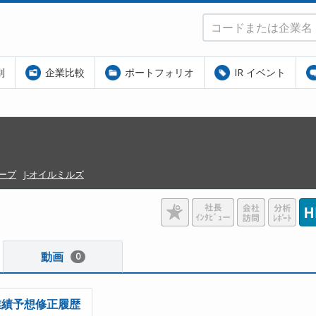
別
企業比較
ポートフォリオ
IR イベント
ープ
J-オイルミルズ
動画
0
業績予想修正履歴