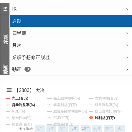
IR
＞
IR
通期
四半期
＞
業績
月次
＞
業績予想修正履歴
＞
動画
動画
＞
0
【2883】 大冷
売上(百万)
売上総利益率(%)
営業利益(百万)
営業利益率(%)
経常利益(百万)
経常利益率(%)
ROE(%)
総資産経常利益率(%)
自己資本比率(%)
配当性向(%)
FCF(百万)
純利益(百万)
純資産(百万)
総資産(百万)
表示範囲
1年
2年
3年
5年
10年
20年
30年
All