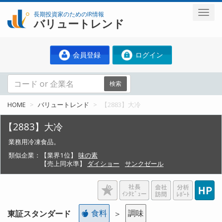
長期投資家のためのIR情報
バリュートレンド
会員登録
ログイン
検索
HOME
バリュートレンド
【2883】大冷
【2883】大冷
業務用冷凍食品。
類似企業：
【業界1位】
味の素
【売上同水準】
ダイショー
サンクゼール
食料
調味
東証スタンダード
＞