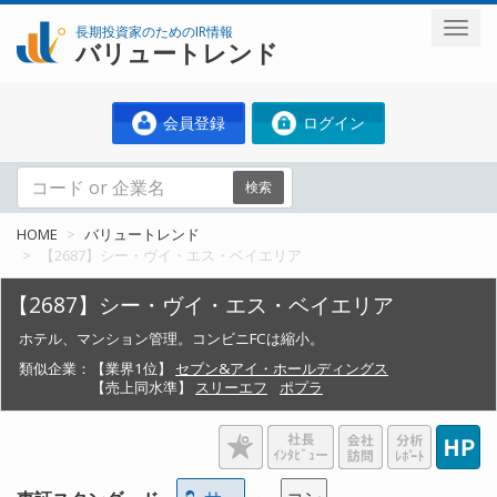
長期投資家のためのIR情報
バリュートレンド
会員登録
ログイン
検索
HOME
バリュートレンド
【2687】シー・ヴイ・エス・ベイエリア
【2687】シー・ヴイ・エス・ベイエリア
ホテル、マンション管理。コンビニFCは縮小。
類似企業：
【業界1位】
セブン&アイ・ホールディングス
【売上同水準】
スリーエフ
ポプラ