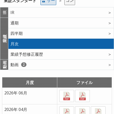
サー
コン
東証スタンダード
＞
IR
＞
IR
通期
＞
四半期
＞
業績
月次
業績予想修正履歴
＞
動画
動画
＞
2
月度
ファイル
2026年 06月
2026年 04月