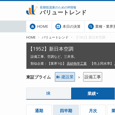
長期投資家のためのIR情報
バリュートレンド
HOME
本日の決算
業種・業界
HOME
バリュートレンド
【1952】新日本空調
【1952】新日本空調
設備工事。空調など。三井系。
類似企業：
【業界1位】
高砂熱学工業
【売上同水準】
建設業
設備工事
東証プライム
＞
IR
業績
通期
四半期
月次