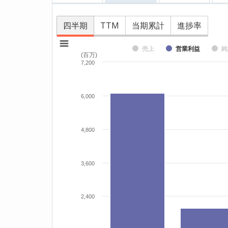
四半期
TTM
当期累計
進捗率
売上
営業利益
純
(百万)
7,200
6,000
4,800
3,600
2,400