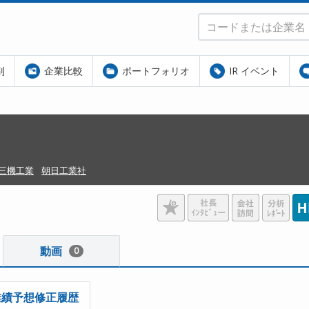
別
企業比較
ポートフォリオ
IR イベント
三機工業
朝日工業社
動画
0
業績予想修正履歴