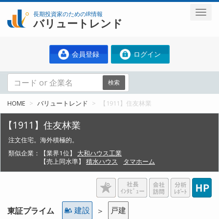
長期投資家のためのIR情報
バリュートレンド
会員登録
ログイン
検索
HOME
バリュートレンド
【1911】住友林業
【1911】住友林業
注文住宅。海外積極的。
類似企業：
【業界1位】
大和ハウス工業
【売上同水準】
積水ハウス
タマホーム
建設
戸建
東証プライム
＞