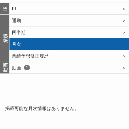
IR
＞
IR
通期
＞
四半期
＞
業績
月次
業績予想修正履歴
＞
動画
動画
＞
1
掲載可能な月次情報はありません。