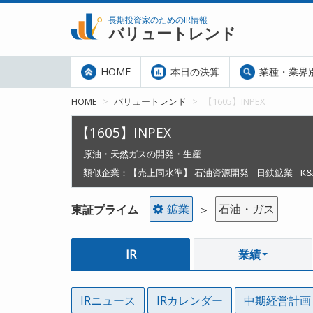
長期投資家のためのIR情報
バリュートレンド
HOME
本日の決算
業種・業界
HOME
バリュートレンド
【1605】INPEX
【1605】INPEX
原油・天然ガスの開発・生産
類似企業：
【売上同水準】
石油資源開発
日鉄鉱業
K
鉱業
石油・ガス
東証プライム
＞
IR
業績
IRニュース
IRカレンダー
中期経営計画