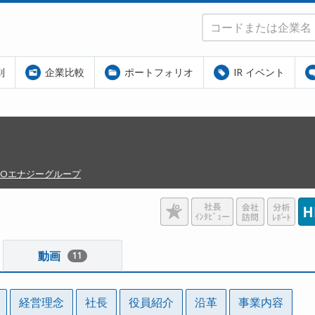
別
企業比較
ポートフォリオ
IR イベント
&Oエナジーグループ
動画
11
経営理念
社長
役員紹介
沿革
事業内容