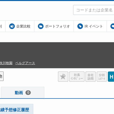
別
企業比較
ポートフォリオ
IR イベント
秋川牧園
ベルグアース
物
動画
0
業績予想修正履歴