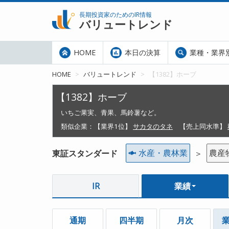
長期投資家のためのIR情報
バリュートレンド
HOME
本日の決算
業種・業界
HOME
バリュートレンド
【1382】ホーブ
【1382】ホーブ
いちご果実、青果、馬鈴薯など。
類似企業：
【業界1位】
サカタのタネ
【売上同水準】
水産・農林業
農産
東証スタンダード
＞
IR
業績
通期
四半期
月次