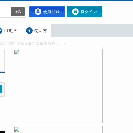
会員登録
ログイン
検索
IR 動画
使い方
M&Aで100年企業が新たな成長軌道に！～