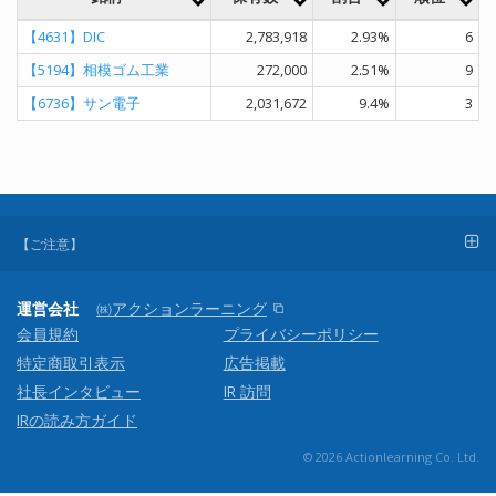
【4631】
DIC
2,783,918
2.93%
6
【5194】
相模ゴム工業
272,000
2.51%
9
【6736】
サン電子
2,031,672
9.4%
3
【ご注意】
運営会社
㈱アクションラーニング
会員規約
プライバシーポリシー
特定商取引表示
広告掲載
社長インタビュー
IR 訪問
IRの読み方ガイド
© 2026 Actionlearning Co. Ltd.