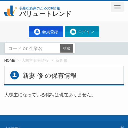
長期投資家のためのIR情報
バリュートレンド
会員登録
ログイン
検索
HOME
大株主 保有情報
新妻 修
新妻 修 の保有情報
大株主になっている銘柄は現在ありません。