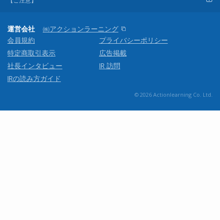
【ご注意】
運営会社
㈱アクションラーニング
会員規約
プライバシーポリシー
特定商取引表示
広告掲載
社長インタビュー
IR 訪問
IRの読み方ガイド
© 2026 Actionlearning Co. Ltd.