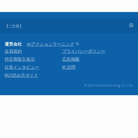
【ご注意】
運営会社
㈱アクションラーニング
会員規約
プライバシーポリシー
特定商取引表示
広告掲載
社長インタビュー
IR 訪問
IRの読み方ガイド
© 2026 Actionlearning Co. Ltd.