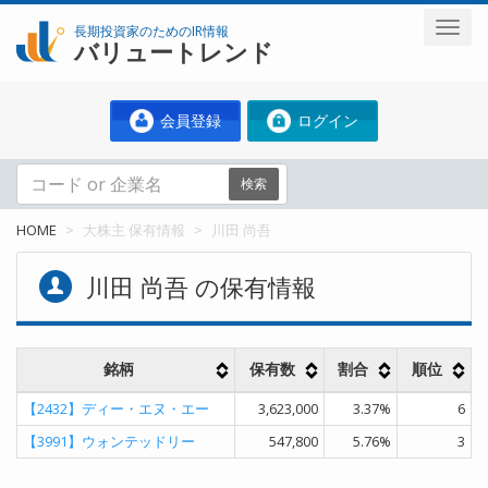
長期投資家のためのIR情報
バリュートレンド
会員登録
ログイン
検索
HOME
大株主 保有情報
川田 尚吾
川田 尚吾 の保有情報
銘柄
保有数
割合
順位
【2432】
ディー・エヌ・エー
3,623,000
3.37%
6
【3991】
ウォンテッドリー
547,800
5.76%
3