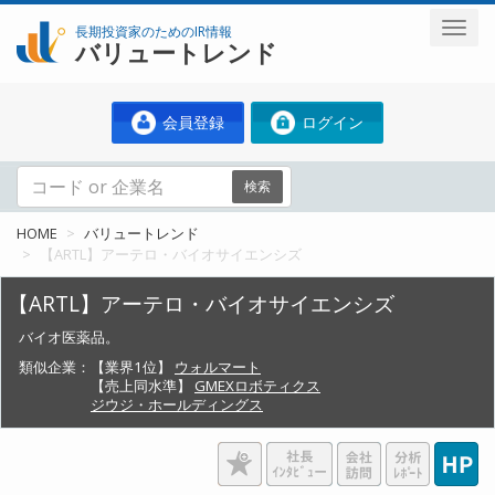
長期投資家のためのIR情報
バリュートレンド
会員登録
ログイン
検索
HOME
バリュートレンド
【ARTL】アーテロ・バイオサイエンシズ
【ARTL】アーテロ・バイオサイエンシズ
バイオ医薬品。
類似企業：
【業界1位】
ウォルマート
【売上同水準】
GMEXロボティクス
ジウジ・ホールディングス