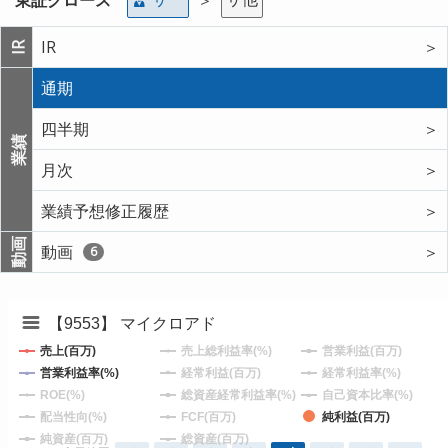
IR
＞
IR
通期
四半期
＞
業績
月次
＞
業績予想修正履歴
＞
動画
動画
＞
6
【9553】 マイクロアド
売上(百万)
売上総利益率(%)
営業利益(百万)
営業利益率(%)
経常利益(百万)
経常利益率(%)
ROE(%)
総資産経常利益率(%)
自己資本比率(%)
配当性向(%)
FCF(百万)
純利益(百万)
純資産(百万)
総資産(百万)