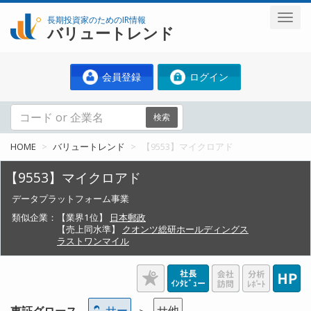
長期投資家のためのIR情報
バリュートレンド
会員登録
ログイン
検索
HOME
バリュートレンド
【9553】マイクロアド
【9553】マイクロアド
データプラットフォーム事業
類似企業：
【業界1位】
日本郵政
【売上同水準】
クオンツ総研ホールディングス
ラストワンマイル
サー
サ他
東証グロース
＞