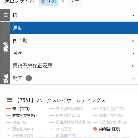
小売
フー
東証プライム
＞
IR
＞
IR
通期
四半期
＞
業績
月次
＞
業績予想修正履歴
＞
動画
動画
＞
1
【7561】 ハークスレイホールディングス
売上(百万)
売上総利益率(%)
営業利益(百万)
営業利益率(%)
経常利益(百万)
経常利益率(%)
ROE(%)
総資産経常利益率(%)
自己資本比率(%)
配当性向(%)
FCF(百万)
純利益(百万)
純資産(百万)
総資産(百万)