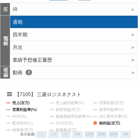
IR
＞
IR
通期
四半期
＞
業績
月次
＞
業績予想修正履歴
＞
動画
動画
＞
0
【7105】 三菱ロジスネクスト
売上(百万)
売上総利益率(%)
営業利益(百万)
営業利益率(%)
経常利益(百万)
経常利益率(%)
ROE(%)
総資産経常利益率(%)
自己資本比率(%)
配当性向(%)
FCF(百万)
純利益(百万)
純資産(百万)
総資産(百万)
表示範囲
1年
2年
3年
5年
10年
20年
30年
All