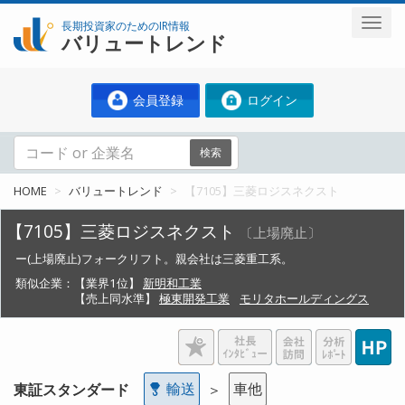
長期投資家のためのIR情報
バリュートレンド
会員登録
ログイン
検索
HOME
バリュートレンド
【7105】三菱ロジスネクスト
【7105】三菱ロジスネクスト
〔上場廃止〕
ー(上場廃止)フォークリフト。親会社は三菱重工系。
類似企業：
【業界1位】
新明和工業
【売上同水準】
極東開発工業
モリタホールディングス
輸送
車他
東証スタンダード
＞