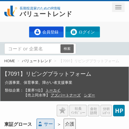
長期投資家のためのIR情報
バリュートレンド
会員登録
ログイン
検索
HOME
バリュートレンド
【7091】リビングプラットフォーム
【7091】リビングプラットフォーム
介護事業、保育事業、障がい者支援事業
類似企業：
【業界1位】
トーカイ
【売上同水準】
アズパートナーズ
シダー
サー
介護
東証グロース
＞