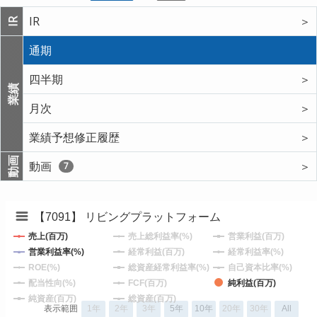
IR
＞
IR
通期
四半期
＞
業績
月次
＞
業績予想修正履歴
＞
動画
動画
＞
7
【7091】 リビングプラットフォーム
売上(百万)
売上総利益率(%)
営業利益(百万)
営業利益率(%)
経常利益(百万)
経常利益率(%)
ROE(%)
総資産経常利益率(%)
自己資本比率(%)
配当性向(%)
FCF(百万)
純利益(百万)
純資産(百万)
総資産(百万)
表示範囲
1年
2年
3年
5年
10年
20年
30年
All