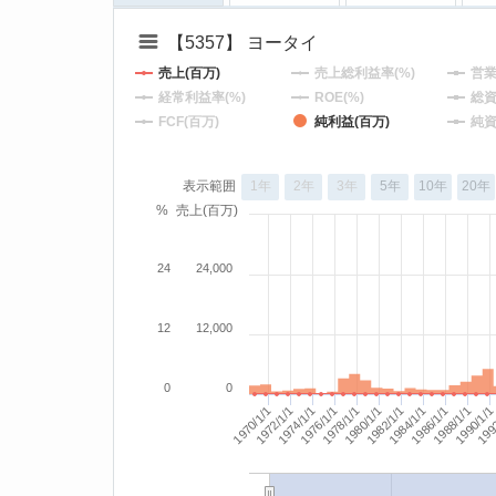
【5357】 ヨータイ
売上(百万)
売上総利益率(%)
営業
経常利益率(%)
ROE(%)
総資
FCF(百万)
純利益(百万)
純資
表示範囲
1年
2年
3年
5年
10年
20年
%
売上(百万)
24
24,000
12
12,000
0
0
1988/1/1
1984/1/1
1980/1/1
1990/1/1
1976/1/1
1986/1/1
1972/1/1
1982/1/1
1978/1/1
1974/1/1
199
1970/1/1