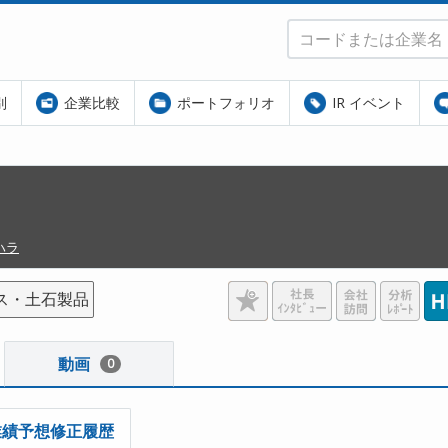
別
企業比較
ポートフォリオ
IR イベント
ハラ
ス・土石製品
動画
0
業績予想修正履歴