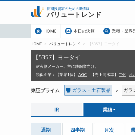
長期投資家のためのIR情報
バリュートレンド
HOME
本日の決算
業種・業界
HOME
バリュートレンド
【5357】ヨータイ
【5357】ヨータイ
耐火物メーカー。主に鉄鋼業向け。
類似企業：
【業界1位】
AGC
【売上同水準】
TYK
オ
ガラス・土石製品
ガラ
東証プライム
＞
IR
業績
通期
四半期
月次